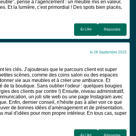
 meuble", pense à l'agencement : un meuble mis en valeur,
es. Et la lumière, c'est primordial ! Des spots bien placés,
👍 Like
Répondre
le 28 Septembre 2025
 les clés. J'ajouterais que le parcours client est super
des petites scènes, comme des coins salon ou des espaces
à donner vie aux meubles et à créer une ambiance. Et
ité de ta boutique. Sans oublier l'odeur : quelques bougies
es des clients par contre !) Ensuite, niveau administratif,
 communication, un joli site web ou une page Instagram avec
ue. Enfin, dernier conseil, n'hésite pas à aller voir ce que
trouver de bonnes idées d'aménagement et de présentation.
s mal d'idées pour mon propre intérieur. En tous cas, super
👍 Like
Répondre