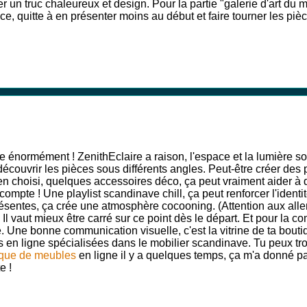
 un truc chaleureux et design. Pour la partie "galerie d'art du
e, quitte à en présenter moins au début et faire tourner les pièc
 énormément ! ZenithEclaire a raison, l'espace et la lumière sont
t, découvrir les pièces sous différents angles. Peut-être créer 
bien choisi, quelques accessoires déco, ça peut vraiment aider 
compte ! Une playlist scandinave chill, ça peut renforcer l'ident
sentes, ça crée une atmosphère cocooning. (Attention aux allergi
 ? Il vaut mieux être carré sur ce point dès le départ. Et pour la
. Une bonne communication visuelle, c'est la vitrine de ta boutiq
es en ligne spécialisées dans le mobilier scandinave. Tu peux 
que de meubles
en ligne il y a quelques temps, ça m'a donné pa
e !