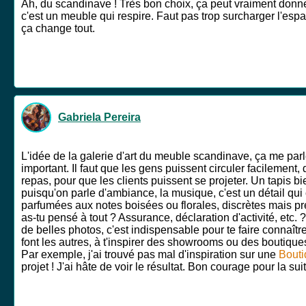
Ah, du scandinave ! Très bon choix, ça peut vraiment donner
c'est un meuble qui respire. Faut pas trop surcharger l'espac
ça change tout.
Gabriela Pereira
L'idée de la galerie d'art du meuble scandinave, ça me parle
important. Il faut que les gens puissent circuler facilemen
repas, pour que les clients puissent se projeter. Un tapis 
puisqu'on parle d'ambiance, la musique, c'est un détail qui 
parfumées aux notes boisées ou florales, discrètes mais pré
as-tu pensé à tout ? Assurance, déclaration d'activité, etc.
de belles photos, c'est indispensable pour te faire connaître
font les autres, à t'inspirer des showrooms ou des boutiqu
Par exemple, j'ai trouvé pas mal d'inspiration sur une
Bouti
projet ! J'ai hâte de voir le résultat. Bon courage pour la suit