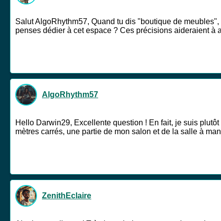
Salut AlgoRhythm57, Quand tu dis "boutique de meubles", tu
penses dédier à cet espace ? Ces précisions aideraient à af
AlgoRhythm57
Hello Darwin29, Excellente question ! En fait, je suis plutô
mètres carrés, une partie de mon salon et de la salle à man
ZenithEclaire