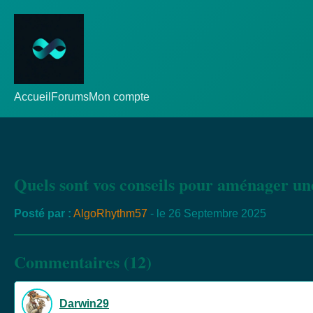
Accueil
Forums
Mon compte
Quels sont vos conseils pour aménager une
Posté par :
AlgoRhythm57
- le 26 Septembre 2025
Commentaires (12)
Darwin29