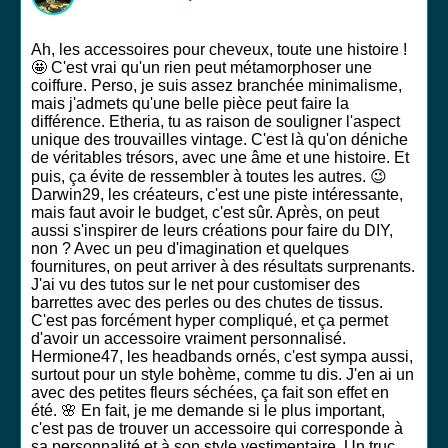
Ah, les accessoires pour cheveux, toute une histoire !
🤩 C'est vrai qu'un rien peut métamorphoser une
coiffure. Perso, je suis assez branchée minimalisme,
mais j'admets qu'une belle pièce peut faire la
différence. Etheria, tu as raison de souligner l'aspect
unique des trouvailles vintage. C'est là qu'on déniche
de véritables trésors, avec une âme et une histoire. Et
puis, ça évite de ressembler à toutes les autres. 😉
Darwin29, les créateurs, c'est une piste intéressante,
mais faut avoir le budget, c'est sûr. Après, on peut
aussi s'inspirer de leurs créations pour faire du DIY,
non ? Avec un peu d'imagination et quelques
fournitures, on peut arriver à des résultats surprenants.
J'ai vu des tutos sur le net pour customiser des
barrettes avec des perles ou des chutes de tissus.
C'est pas forcément hyper compliqué, et ça permet
d'avoir un accessoire vraiment personnalisé.
Hermione47, les headbands ornés, c'est sympa aussi,
surtout pour un style bohème, comme tu dis. J'en ai un
avec des petites fleurs séchées, ça fait son effet en
été. 🌸 En fait, je me demande si le plus important,
c'est pas de trouver un accessoire qui corresponde à
sa personnalité et à son style vestimentaire. Un truc