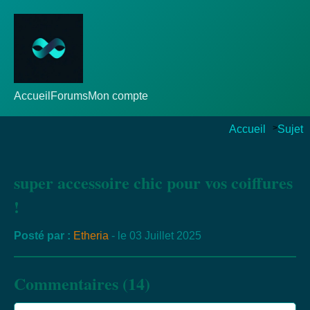
Accueil
Forums
Mon compte
Accueil
>
Sujet
super accessoire chic pour vos coiffures
!
Posté par :
Etheria
- le 03 Juillet 2025
Commentaires (14)