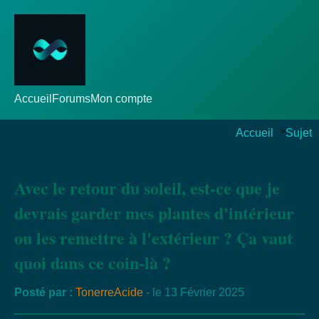
Accueil
Forums
Mon compte
Accueil
>
Sujet
Avec le retour du soleil, est-ce que je
devrais garder mes plantes d'intérieur
ou les remettre à l'extérieur ? Ça vaut
quoi dans ce coin-là ?
Posté par :
TonerreAcide
- le 13 Février 2025