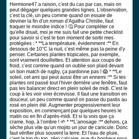
Hermione47 a raison, c'est du cas par cas, mais on
peut dégager quelques grandes lignes. L'observation,
c'est la clé, un peu comme quand on essaie de
deviner la fin d'un roman d'Agatha Christie, faut
traquer le moindre indice ! 🤔 Pour compléter ce
qu'elle disait, moi je me suis fait une petite checklist
pour savoir si c'est le bon moment de sortir mes
protégées : * **La température, évidemment :** En
dessous de 10°C la nuit, c'est même pas la peine d'y
penser. Certaines plantes tropicales, par exemple,
sont vraiment douillettes. Et attention aux coups de
froid, c'est comme quand on oublie son plaid devant
un bon match de rugby, ça pardonne pas ! 😱 * **Le
soleil, cet ami qui peut aussi être un ennemi :** Si tes
plantes ont passé tout l'hiver derrière une fenêtre, faut
pas les balancer direct en plein soleil de midi. C'est le
coup à les voir virer écrevisse. Il faut une transition en
douceur, un peu comme quand on passe du pastis au
rosé en plein été. Augmenter progressivement leur
exposition, en commençant par quelques heures le
matin ou en fin d'après-midi. Et si tu vois que ça
crame, hop, à l'ombre ! 🌱 * **L'arrosage :** dehors, ça
sèche plus vite qu'un mojito un jour de canicule. Donc
faut vérifier plus souvent la terre. Et l'eau de pluie,
c'est le top du top, zéro calcaire, que du bonheur pour