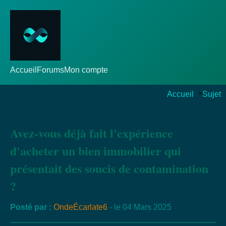
Accueil
Forums
Mon compte
Accueil
>
Sujet
Avez-vous déjà fait l'expérience
d'acheter un bien immobilier qui
présentait des soucis de contamination
?
Posté par :
OndeÉcarlate6
- le 04 Mars 2025