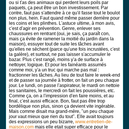
ou si t'as des animaux qui perdent leurs poils par
paquets, ça peut être un bon investissement. Par
contre, faut pas s'attendre à ce qu'il fasse tout le boulot
non plus, hein. Faut quand même passer derrière pour
les coins et les plinthes. L'astuce ultime, à mon avis,
c'est d'agir en prévention. Genre, enlever ses
chaussures en rentrant (oui, je sais, ça paraît con,
mais ça évite de ramener la moitié du jardin dans la
maison), essuyer tout de suite les tâches avant
qu'elles ne sèchent (parce qu'une fois incrustées, c'est
la galère), et surtout, ne pas laisser s'accumuler le
bazar. Plus c'est rangé, moins y'a de surface à
nettoyer, logique. Et pour les fainéants assumés
comme moi, y'a un truc qui marche pas mal :
fractionner les tâches. Au lieu de tout faire le week-end
et de passer sa journée à frotter, on fait un peu chaque
jour. Le lundi, on passe l'aspirateur, le mardi on nettoie
les sanitaires, le mercredi on fait les poussières, etc.
Comme ça, on a l'impression d'en faire moins, et au
final, c'est aussi efficace. Bon, faut pas être trop
bordélique non plus, sinon ça devient vite ingérable.
Mais comme disait ma grand-mère, "un peu chaque
jour vaut mieux que rien du tout". Elle avait toujours
des expressions un peu bizarre,
www.entretien-de-
maison.com
mais elle etait super efficace pour le