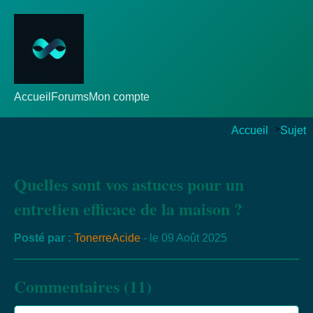
Accueil
Forums
Mon compte
Accueil
>
Sujet
Quelles sont vos astuces pour un
entretien efficace de la maison ?
Posté par :
TonerreAcide
- le 09 Août 2025
Commentaires (11)