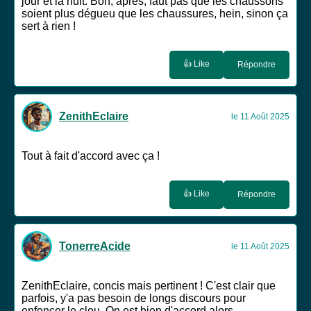
jour et la nuit. Bon, après, faut pas que les chaussons
soient plus dégueu que les chaussures, hein, sinon ça
sert à rien !
👍 Like
Répondre
ZenithEclaire
le 11 Août 2025
Tout à fait d'accord avec ça !
👍 Like
Répondre
TonerreAcide
le 11 Août 2025
ZenithEclaire, concis mais pertinent ! C'est clair que
parfois, y'a pas besoin de longs discours pour
enfoncer le clou. On est bien d'accord alors.