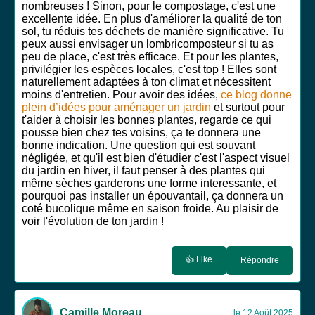
nombreuses ! Sinon, pour le compostage, c'est une
excellente idée. En plus d'améliorer la qualité de ton
sol, tu réduis tes déchets de manière significative. Tu
peux aussi envisager un lombricomposteur si tu as
peu de place, c'est très efficace. Et pour les plantes,
privilégier les espèces locales, c'est top ! Elles sont
naturellement adaptées à ton climat et nécessitent
moins d'entretien. Pour avoir des idées,
ce blog donne
plein d’idées pour aménager un jardin
et surtout pour
t'aider à choisir les bonnes plantes, regarde ce qui
pousse bien chez tes voisins, ça te donnera une
bonne indication. Une question qui est souvant
négligée, et qu'il est bien d'étudier c'est l'aspect visuel
du jardin en hiver, il faut penser à des plantes qui
même sèches garderons une forme interessante, et
pourquoi pas installer un épouvantail, ça donnera un
coté bucolique même en saison froide. Au plaisir de
voir l'évolution de ton jardin !
👍 Like
Répondre
Camille Moreau
le 12 Août 2025