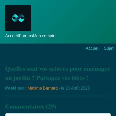
Accueil
Forums
Mon compte
Accueil
>
Sujet
Quelles sont vos astuces pour aménager
un jardin ? Partagez vos idées !
Posté par :
Maxime Bernard
- le 10 Août 2025
Commentaires (29)